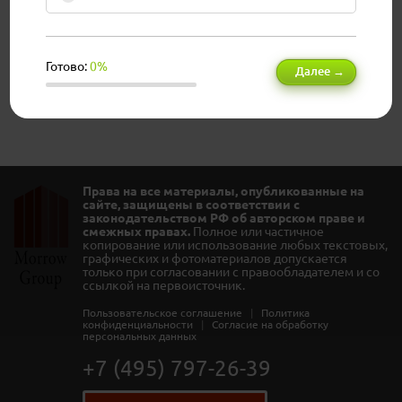
Готово:
0%
Далее →
Права на все материалы, опубликованные на
сайте, защищены в соответствии с
законодательством РФ об авторском праве и
смежных правах.
Полное или частичное
копирование или использование любых текстовых,
графических и фотоматериалов допускается
только при согласовании с правообладателем и со
ссылкой на первоисточник.
Пользовательское соглашение
|
Политика
конфиденциальности
|
Согласие на обработку
персональных данных
+7 (495) 797-26-39